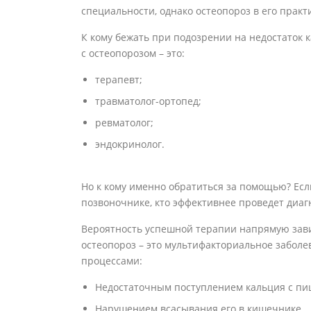
специальности, однако остеопороз в его практ
К кому бежать при подозрении на недостаток
с остеопорозом – это:
терапевт;
травматолог-ортопед;
ревматолог;
эндокринолог.
Но к кому именно обратиться за помощью? Ес
позвоночнике, кто эффективнее проведет диаг
Вероятность успешной терапии напрямую зави
остеопороз – это мультифакториальное заболе
процессами:
Недостаточным поступлением кальция с пи
Нарушением всасывания его в кишечнике.