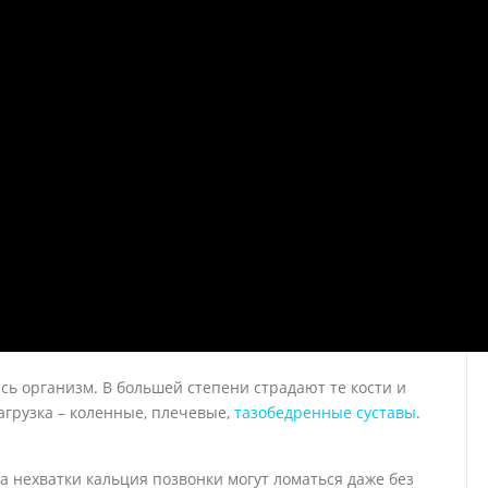
сь организм. В большей степени страдают те кости и
агрузка – коленные, плечевые,
тазобедренные суставы
.
а нехватки кальция позвонки могут ломаться даже без