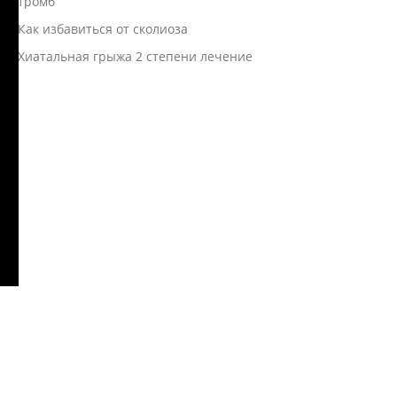
тромб
Как избавиться от сколиоза
Хиатальная грыжа 2 степени лечение