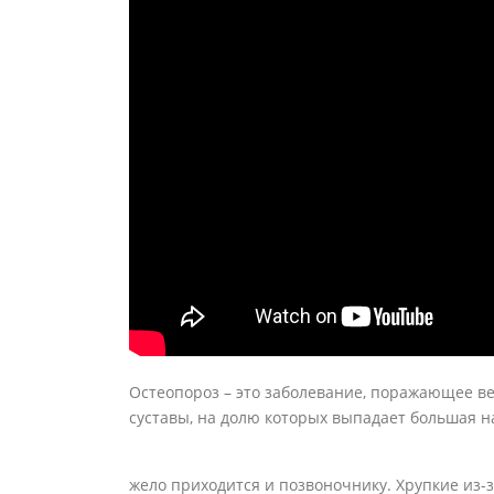
Остеопороз – это заболевание, поражающее ве
суставы, на долю которых выпадает большая н
жело приходится и позвоночнику. Хрупкие из-з