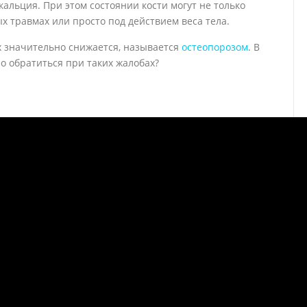
альция. При этом состоянии кости могут не только
х травмах или просто под действием веса тела.
ях значительно снижается, называется
остеопорозом
. В
но обратиться при таких жалобах?