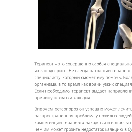
Терапевт – это совершенно особая специально
их заподозрить. Не всегда патологии терапевт
специалисту, который сможет ему помочь. Боле
организма, в то время как врачи узких специа
Если необходимо, терапевт выдает направлени
причину нехватки кальция.
Впрочем, остеопороз он успешно может лечить 
распространенная проблема у пожилых людей,
компетенции терапевта находятся и вопросы 
чем им может грозить недостаток кальцию в 