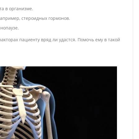
а в организме.
например, стероидных гормонов.
нопаузе.
акторах пациенту вряд ли удастся. Помочь ему в такой