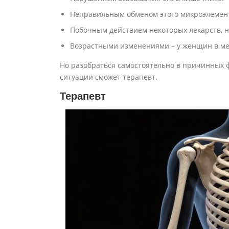
Неправильным обменом этого микроэлемент
Побочным действием некоторых лекарств, 
Возрастными изменениями – у женщин в ме
Но разобраться самостоятельно в причинных ф
ситуации сможет терапевт.
Терапевт