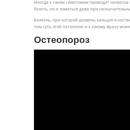
Иногда к таким симптомам приводит нехватка к
болеть, но и ломаться даже при незначительны
Болезнь, при которой уровень кальция в кост
чем суть этой патологии и к какому врачу мож
Остеопороз