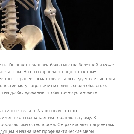
сть. Он знает признаки большинства болезней и может
 лечит сам. Но он направляет пациента к тому
е того, терапевт осматривает и исследует все системы
льностей могут ограничиться лишь своей областью.
я на дообследование, чтобы точно установить
самостоятельно. А учитывая, что это
 именно он назначает им терапию на дому. В
профилактики остеопороза. Он разъясняет пациентам,
будущем и назначает профилактические меры.