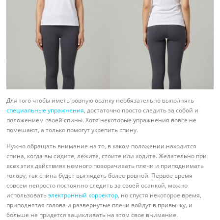
Для того чтобы иметь ровную осанку необязательно выполнять
специальные упражнения
, достаточно просто следить за собой и
положением своей спины. Хотя некоторые упражнения вовсе не
помешают, а только помогут укрепить спину.
Нужно обращать внимание на то, в каком положении находится
спина, когда вы сидите, лежите, стоите или ходите. Желательно при
всех этих действиях немного поворачивать плечи и приподнимать
голову, так спина будет выглядеть более ровной. Первое время
совсем непросто постоянно следить за своей осанкой, можно
использовать
электронный корректор
, но спустя некоторое время,
приподнятая голова и развернутые плечи войдут в привычку, и
больше не придется зацикливать на этом свое внимание.