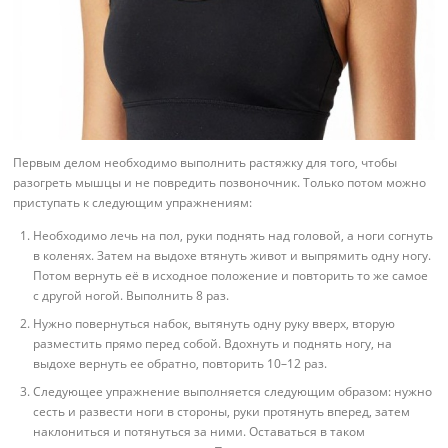
Первым делом необходимо выполнить растяжку для того, чтобы
разогреть мышцы и не повредить позвоночник. Только потом можно
приступать к следующим упражнениям:
Необходимо лечь на пол, руки поднять над головой, а ноги согнуть
в коленях. Затем на выдохе втянуть живот и выпрямить одну ногу.
Потом вернуть её в исходное положение и повторить то же самое
с другой ногой. Выполнить 8 раз.
Нужно повернуться набок, вытянуть одну руку вверх, вторую
разместить прямо перед собой. Вдохнуть и поднять ногу, на
выдохе вернуть ее обратно, повторить 10–12 раз.
Следующее упражнение выполняется следующим образом: нужно
сесть и развести ноги в стороны, руки протянуть вперед, затем
наклониться и потянуться за ними. Оставаться в таком