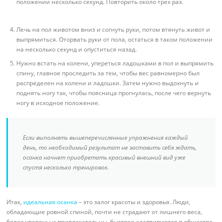
положении несколько секунд. Повторить около трех раз.
Лечь на пол животом вниз и согнуть руки, потом втянуть живот и
выпрямиться. Оторвать руки от пола, остаться в таком положении
на несколько секунд и опуститься назад.
Нужно встать на колени, упереться ладошками в пол и выпрямить
спину, главное проследить за тем, чтобы вес равномерно был
распределен на колени и ладошки. Затем нужно выдохнуть и
поднять ногу так, чтобы поясница прогнулась, после чего вернуть
ногу в исходное положение.
Если выполнять вышеперечисленные упражнения каждый
день, то необходимый результат не заставить себя ждать,
осанка начнет приобретать красивый внешний вид уже
спустя несколько тренировок.
Итак,
идеальная осанка
– это залог красоты и здоровья. Люди,
обладающие ровной спиной, почти не страдают от лишнего веса,
более уверены и привлекательны, быстрее адаптируются в обществе