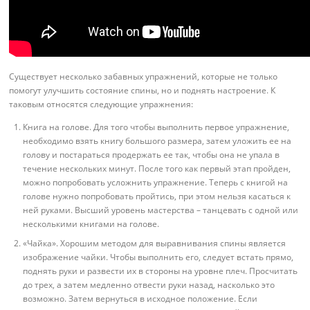
Существует несколько забавных упражнений, которые не только
помогут улучшить состояние спины, но и поднять настроение. К
таковым относятся следующие упражнения:
Книга на голове. Для того чтобы выполнить первое упражнение,
необходимо взять книгу большого размера, затем уложить ее на
голову и постараться продержать ее так, чтобы она не упала в
течение нескольких минут. После того как первый этап пройден,
можно попробовать усложнить упражнение. Теперь с книгой на
голове нужно попробовать пройтись, при этом нельзя касаться к
ней руками. Высший уровень мастерства – танцевать с одной или
несколькими книгами на голове.
«Чайка». Хорошим методом для выравнивания спины является
изображение чайки. Чтобы выполнить его, следует встать прямо,
поднять руки и развести их в стороны на уровне плеч. Просчитать
до трех, а затем медленно отвести руки назад, насколько это
возможно. Затем вернуться в исходное положение. Если