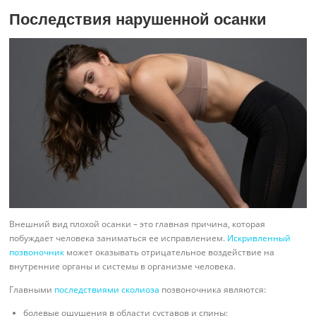
Последствия нарушенной осанки
Внешний вид плохой осанки – это главная причина, которая
побуждает человека заниматься ее исправлением.
Искривленный
позвоночник
может оказывать отрицательное воздействие на
внутренние органы и системы в организме человека.
Главными
последствиями сколиоза
позвоночника являются:
болевые ощущения в области суставов и спины;