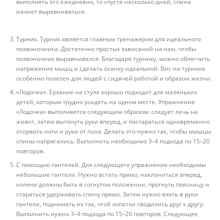
выполнять это ежедневно, то спустя несколько дней, спина
начнет выравниваться.
Турник. Турник является главным тренажером для идеального
позвоночника. Достаточно простых зависаний на нем, чтобы
позвоночник выравнивался. Благодаря турнику, можно облегчить
напряжение мышц и сделать осанку идеальной. Вис на турнике
особенно полезен для людей с сидячей работой и образом жизни.
«Лодочка». Ерзание на стуле хорошо подходит для маленьких
детей, которым трудно усидеть на одном месте. Упражнение
«Лодочка» выполняется следующим образом: следует лечь на
живот, затем вытянуть руки вперед, и постараться одновременно
оторвать ноги и руки от пола. Делать это нужно так, чтобы мышцы
спины напрягались. Выполнить необходимо 3–4 подхода по 15–20
повторов.
С помощью гантелей. Для следующего упражнения необходимы
небольшие гантели. Нужно встать прямо, наклониться вперед,
колени должны быть в согнутом положении, прогнуть поясницу и
стараться удерживать спину прямо. Затем нужно взять в руки
гантели, поднимать их так, чтоб лопатки сводились друг к другу.
Выполнить нужно 3–4 подхода по 15–20 повторов. Следующее