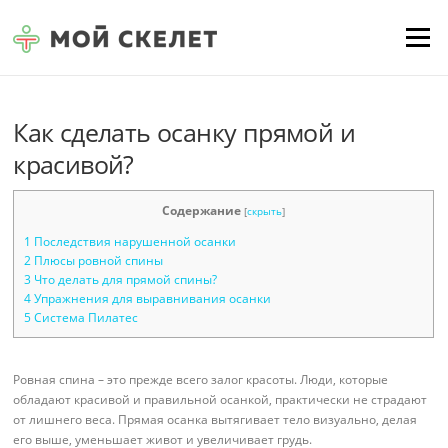
Перейти к содержимому
Меню
Как сделать осанку прямой и
красивой?
Содержание
[
скрыть
]
1
Последствия нарушенной осанки
2
Плюсы ровной спины
3
Что делать для прямой спины?
4
Упражнения для выравнивания осанки
5
Система Пилатес
Ровная спина – это прежде всего залог красоты. Люди, которые
обладают красивой и правильной осанкой, практически не страдают
от лишнего веса. Прямая осанка вытягивает тело визуально, делая
его выше, уменьшает живот и увеличивает грудь.