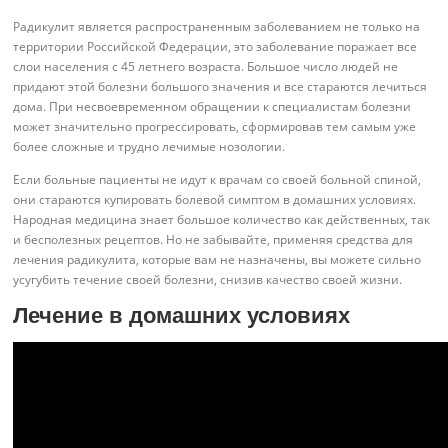
Радикулит является распространенным заболеванием не только на
территории Российской Федерации, это заболевание поражает все
слои населения с 45 летнего возраста. Большое число людей не
придают этой болезни большого значения и все стараются лечиться
дома. При несвоевременном обращении к специалистам болезни
может значительно прогрессировать, сформировав тем самым уже
более сложные и трудно лечимые нозологии.
Если больные пациенты не идут к врачам со своей больной спиной,
они стараются купировать болевой симптом в домашних условиях.
Народная медицина знает большое количество как действенных, так
и бесполезных рецептов. Но не забывайте, применяя средства для
лечения радикулита, которые вам не назначены, вы можете сильно
усугубить течение своей болезни, снизив качество своей жизни.
Лечение в домашних условиях