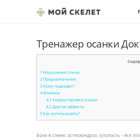
Перейти к содержимому
Тренажер осанки Док
Соде
1
Нарушения спины
2
Предназначение
3
Кому подходит?
4
Влияние
4.1
Корректировка осанки
4.2
Другие эффекты
5
Как использовать?
Боли в спине, остеохондроз, сутулость – все э