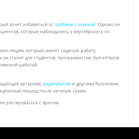
орый хочет избавиться от
проблем с осанкой
. Однако он
циентов, которые наблюдались у вертебролога по
жно людям, которые имеют сидячую работу,
н станет для студентов, программистов, бухгалтеров
ственной работой.
радающих артрозом,
радикулитом
и другими болезнями
тационный период после лечения травм.
нсультироваться с врачом.