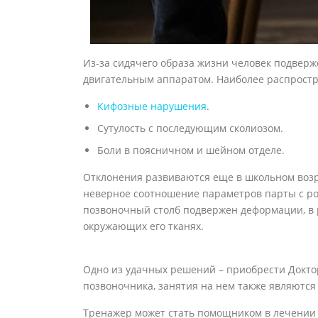
Из-за сидячего образа жизни человек подверж
двигательным аппаратом. Наиболее распрост
Кифозные нарушения
.
Сутулость с последующим сколиозом.
Боли в поясничном и шейном отделе.
Отклонения развиваются еще в школьном воз
неверное соотношение параметров парты с рос
позвоночный столб подвержен деформации, в 
окружающих его тканях.
Одно из удачных решений – приобрести Докто
позвоночника, занятия на нем также являютс
Тренажер может стать помощником в лечении а