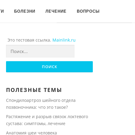
Для любых предложений по
ГИ
БОЛЕЗНИ
ЛЕЧЕНИЕ
ВОПРОСЫ
сайту: onogtyah@cp9.ru
Это тестовая ссылка.
Mainlink.ru
Найти:
ПОЛЕЗНЫЕ ТЕМЫ
Спондилоартроз шейного отдела
позвоночника: что это такое?
Растяжение и разрыв связок локтевого
сустава: симптомы, лечение
Анатомия шеи человека