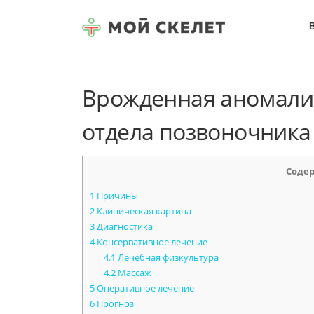
Перейти к содержимому
Врожденная аномали
отдела позвоночника
Соде
1
Причины
2
Клиническая картина
3
Диагностика
4
Консервативное лечение
4.1
Лечебная физкультура
4.2
Массаж
5
Оперативное лечение
6
Прогноз