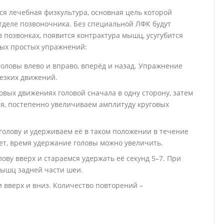
ся лечебная физкультура, основная цель которой
тделе позвоночника. Без специальной ЛФК будут
позвонках, появится контрактура мышц, усугубится
мых простых упражнений:
головы влево и вправо, вперёд и назад. Упражнение
резких движений.
вых движениях головой сначала в одну сторону, затем
ая, постепенно увеличиваем амплитуду круговых
олову и удерживаем её в таком положении в течение
яет, время удержание головы можно увеличить.
ву вверх и стараемся удержать её секунд 5–7. При
мышц задней части шеи.
вверх и вниз. Количество повторений –