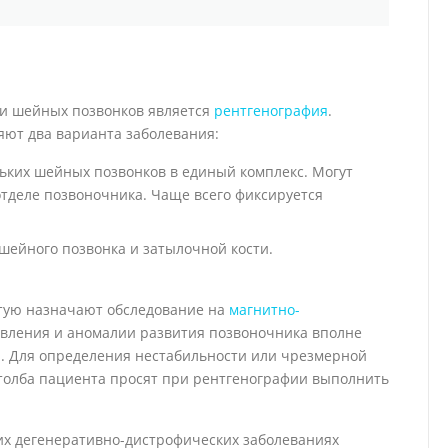
и шейных позвонков является
рентгенография
.
яют два варианта заболевания:
ьких шейных позвонков в единый комплекс. Могут
тделе позвоночника. Чаще всего фиксируется
шейного позвонка и затылочной кости.
стую назначают обследование на
магнитно-
ыявления и аномалии развития позвоночника вполне
я. Для определения нестабильности или чрезмерной
толба пациента просят при рентгенографии выполнить
их дегенеративно-дистрофических заболеваниях