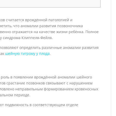
ов считается врождённой патологией и
тметить, что аномалии развития позвоночника
венно отражается на качестве жизни ребёнка. Полное
у синдрома Клиппеля-Фейля.
позволяют определить различные аномалии развития
как
шейную гигрому у плода
.
 роль в появлении врождённой аномалии шейного
тов срастание позвонков связывают с нарушением
бусловлено неправильным формированием кровеносных
нальном периоде.
ют подвижность в соответствующем отделе