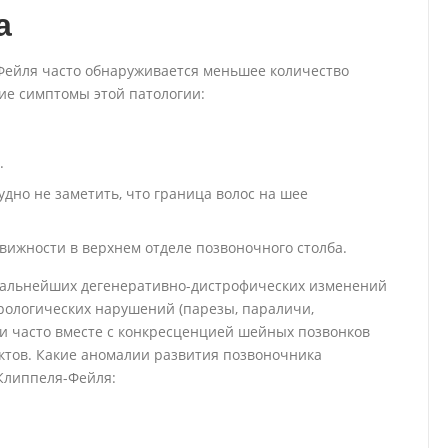
а
Фейля часто обнаруживается меньшее количество
ие симптомы этой патологии:
.
удно не заметить, что граница волос на шее
ижности в верхнем отделе позвоночного столба.
 дальнейших дегенеративно-дистрофических изменений
рологических нарушений (парезы, параличи,
ки часто вместе с конкресценцией шейных позвонков
ктов. Какие аномалии развития позвоночника
Клиппеля-Фейля: