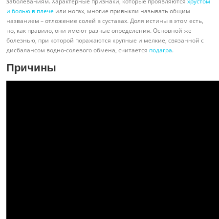
заболеваниям. Характерные признаки, которые проявляются
хрустом
и болью в плече
или ногах, многие привыкли называть общим
названием – отложение солей в суставах. Доля истины в этом есть,
но, как правило, они имеют разные определения. Основной же
болезнью, при которой поражаются крупные и мелкие, связанной с
дисбалансом водно-солевого обмена, считается
подагра
.
Причины