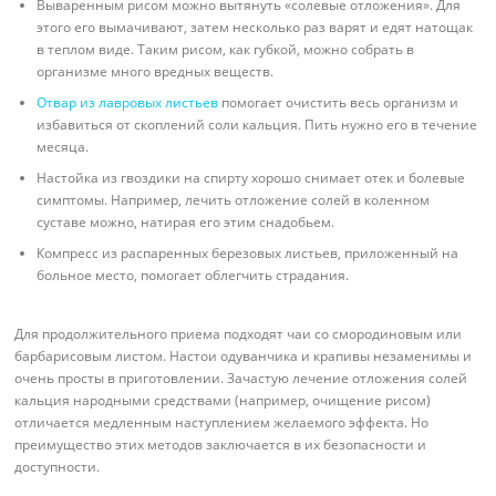
Вываренным рисом можно вытянуть «солевые отложения». Для
этого его вымачивают, затем несколько раз варят и едят натощак
в теплом виде. Таким рисом, как губкой, можно собрать в
организме много вредных веществ.
Отвар из лавровых листьев
помогает очистить весь организм и
избавиться от скоплений соли кальция. Пить нужно его в течение
месяца.
Настойка из гвоздики на спирту хорошо снимает отек и болевые
симптомы. Например, лечить отложение солей в коленном
суставе можно, натирая его этим снадобьем.
Компресс из распаренных березовых листьев, приложенный на
больное место, помогает облегчить страдания.
Для продолжительного приема подходят чаи со смородиновым или
барбарисовым листом. Настои одуванчика и крапивы незаменимы и
очень просты в приготовлении. Зачастую лечение отложения солей
кальция народными средствами (например, очищение рисом)
отличается медленным наступлением желаемого эффекта. Но
преимущество этих методов заключается в их безопасности и
доступности.