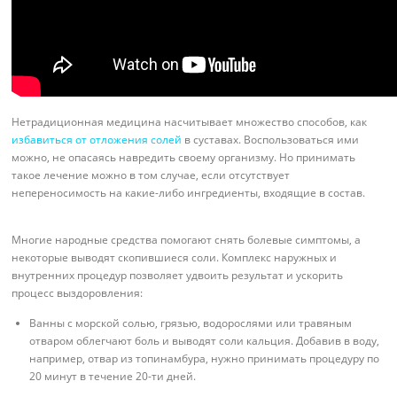
Нетрадиционная медицина насчитывает множество способов, как
избавиться от отложения солей
в суставах. Воспользоваться ими
можно, не опасаясь навредить своему организму. Но принимать
такое лечение можно в том случае, если отсутствует
непереносимость на какие-либо ингредиенты, входящие в состав.
Многие народные средства помогают снять болевые симптомы, а
некоторые выводят скопившиеся соли. Комплекс наружных и
внутренних процедур позволяет удвоить результат и ускорить
процесс выздоровления:
Ванны с морской солью, грязью, водорослями или травяным
отваром облегчают боль и выводят соли кальция. Добавив в воду,
например, отвар из топинамбура, нужно принимать процедуру по
20 минут в течение 20-ти дней.