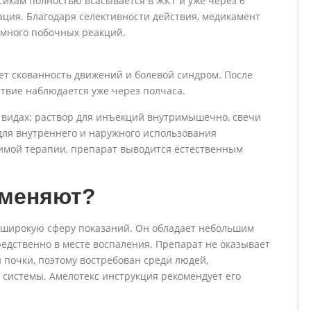
икам полностью всасывается в ЖКТ и уже через 6
ация. Благодаря селективности действия, медикамент
много побочных реакций.
т скованность движений и болевой синдром. После
твие наблюдается уже через полчаса.
 видах: раствор для инъекций внутримышечно, свечи
 для внутреннего и наружного использования
димой терапии, препарат выводится естественным
именяют?
т широкую сферу показаний. Он обладает небольшим
едственно в месте воспаления. Препарат не оказывает
 почки, поэтому востребован среди людей,
системы. Амелотекс инструкция рекомендует его