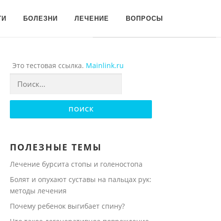
Для любых предложений по
ГИ
БОЛЕЗНИ
ЛЕЧЕНИЕ
ВОПРОСЫ
сайту: onogtyah@cp9.ru
Это тестовая ссылка.
Mainlink.ru
Найти:
ПОЛЕЗНЫЕ ТЕМЫ
Лечение бурсита стопы и голеностопа
Болят и опухают суставы на пальцах рук:
методы лечения
Почему ребенок выгибает спину?