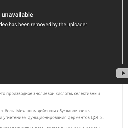
Это производное энолиевой кислоты, селективный
ет боль. Механизм действия обуславливается
и угнетением функционирования ферментов ЦОГ-2.