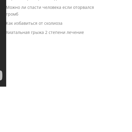
Можно ли спасти человека если оторвался
тромб
Как избавиться от сколиоза
Хиатальная грыжа 2 степени лечение