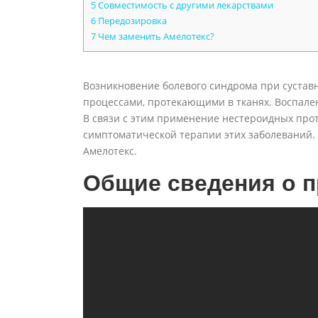
5
Совместимость с другими лекарствами
6
Передозировка
7
Чем заменить Амелотекс?
Возникновение болевого синдрома при сустав
процессами, протекающими в тканях. Воспале
В связи с этим применение нестероидных про
симптоматической терапии этих заболеваний. 
Амелотекс.
Общие сведения о п