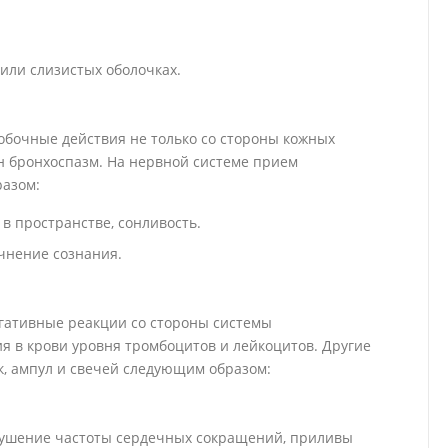
или слизистых оболочках.
побочные действия не только со стороны кожных
н бронхоспазм. На нервной системе прием
разом:
в пространстве, сонливость.
чнение сознания.
гативные реакции со стороны системы
я в крови уровня тромбоцитов и лейкоцитов. Другие
к, ампул и свечей следующим образом:
рушение частоты сердечных сокращений, приливы