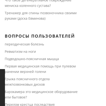
Что такое дегенеративное повреждение
мениска коленного сустава?
Тренажер для спины позвоночника своими
руками (доска Евминова)
ВОПРОСЫ ПОЛЬЗОВАТЕЛЕЙ
переодическая болезнь
Ревматизм на ноги
Подвздошно-поясничная мышца
Первая медицинская помощь при пулевом
ранении верхней голени
Грыжа поясничного отдела
межпозвонковых дисков
Барокамера это медицинское оборудование
или бытовое?
Перелом крестца последствия