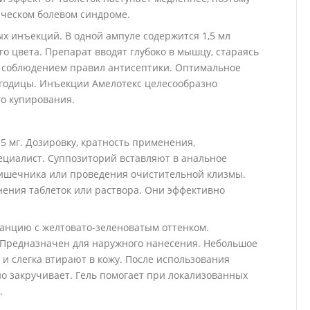
ческом болевом синдроме.
 инъекций. В одной ампуле содержится 1,5 мл
го цвета. Препарат вводят глубоко в мышцу, стараясь
с соблюдением правил антисептики. Оптимальное
 ягодицы. Инъекции Амелотекс целесообразно
го купирования.
15 мг. Дозировку, кратность применения,
ециалист. Суппозиторий вставляют в анальное
кишечника или проведения очистительной клизмы.
ения таблеток или раствора. Они эффективно
танцию с желтовато-зеленоватым оттенком.
. Предназначен для наружного нанесения. Небольшое
 и слегка втирают в кожу. После использования
но закручивает. Гель помогает при локализованных
.