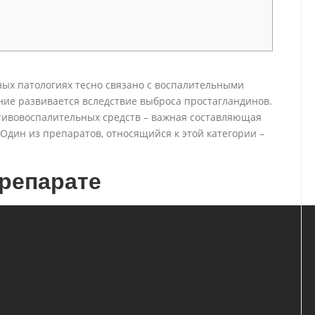
ных патологиях тесно связано с воспалительными
ние развивается вследствие выброса простагландинов.
тивовоспалительных средств – важная составляющая
Один из препаратов, относящийся к этой категории –
репарате