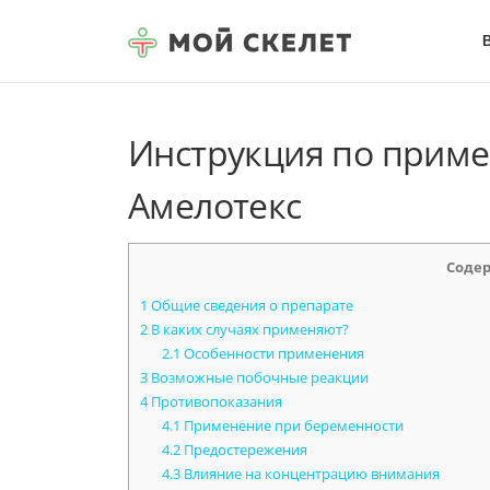
Перейти к содержимому
Инструкция по приме
Амелотекс
Соде
1
Общие сведения о препарате
2
В каких случаях применяют?
2.1
Особенности применения
3
Возможные побочные реакции
4
Противопоказания
4.1
Применение при беременности
4.2
Предостережения
4.3
Влияние на концентрацию внимания