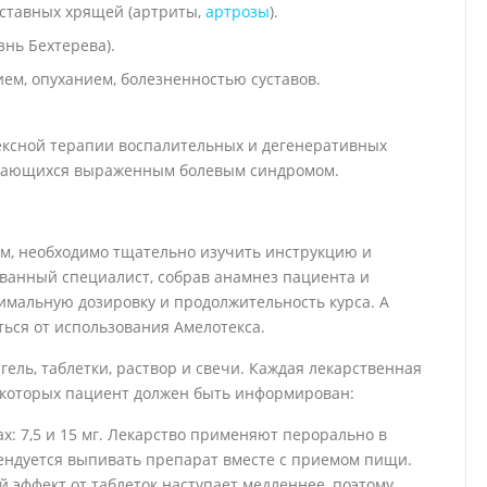
ставных хрящей (артриты,
артрозы
).
нь Бехтерева).
м, опуханием, болезненностью суставов.
ексной терапии воспалительных и дегенеративных
ождающихся выраженным болевым синдромом.
м, необходимо тщательно изучить инструкцию и
ванный специалист, собрав анамнез пациента и
имальную дозировку и продолжительность курса. А
аться от использования Амелотекса.
гель, таблетки, раствор и свечи. Каждая лекарственная
 которых пациент должен быть информирован:
ах: 7,5 и 15 мг. Лекарство применяют перорально в
ендуется выпивать препарат вместе с приемом пищи.
 эффект от таблеток наступает медленнее, поэтому