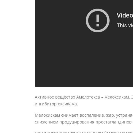
Активное вещество Амелотекса – мелоксикам. 
ингибитор оксикама.
Мелокискам снимает воспаление, жар, устраня
снижением продуцирования простагландинов 