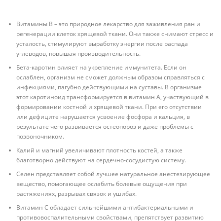
Витамины B – это природное лекарство для заживления ран и
регенерации клеток хрящевой ткани. Они также снимают стресс и
усталость, стимулируют выработку энергии после распада
углеводов, повышая производительность.
Бета-каротин влияет на укрепление иммунитета. Если он
ослаблен, организм не сможет должным образом справляться с
инфекциями, пагубно действующими на суставы. В организме
этот каротиноид трансформируется в витамин A, участвующий в
формировании костной и хрящевой ткани. При его отсутствии
или дефиците нарушается усвоение фосфора и кальция, в
результате чего развивается остеопороз и даже проблемы с
позвоночником.
Калий и магний увеличивают плотность костей, а также
благотворно действуют на сердечно-сосудистую систему.
Селен представляет собой лучшее натуральное анестезирующее
вещество, помогающее ослабить болевые ощущения при
растяжениях, разрывах связок и ушибах.
Витамин C обладает сильнейшими антибактериальными и
противовоспалительными свойствами, препятствует развитию