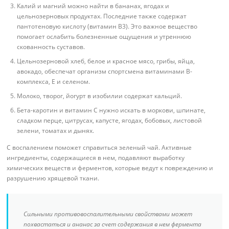
Калий и магний можно найти в бананах, ягодах и
цельнозерновых продуктах. Последние также содержат
пантотеновую кислоту (витамин B3). Это важное вещество
помогает ослабить болезненные ощущения и утреннюю
скованность суставов.
Цельнозерновой хлеб, белое и красное мясо, грибы, яйца,
авокадо, обеспечат организм спортсмена витаминами B-
комплекса, E и селеном.
Молоко, творог, йогурт в изобилии содержат кальций.
Бета-каротин и витамин C нужно искать в моркови, шпинате,
сладком перце, цитрусах, капусте, ягодах, бобовых, листовой
зелени, томатах и дынях.
С воспалением поможет справиться зеленый чай. Активные
ингредиенты, содержащиеся в нем, подавляют выработку
химических веществ и ферментов, которые ведут к повреждению и
разрушению хрящевой ткани.
Сильными противовоспалительными свойствами может
похвастаться и ананас за счет содержания в нем фермента