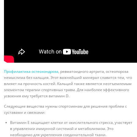
Профилактика остеохондроза
, ревматоидного артрита, остеопороза
немыслима без кальция. Этот важнейший минерал славится тем, что
влияет на прочность костей. Кальций также является неотъемлемым
элементом терапии спортивных травм. Для наиболее эффективного
усвоения ему требуется витамин D.
Следующие вещества нужны спортсменам для решения проблем с
суставами и связками:
Витамин E защищает клетки от окислительного стресса, участвует
в управлении иммунной системой и метаболизмом. Это
необходимо для укрепления соединительной ткани.