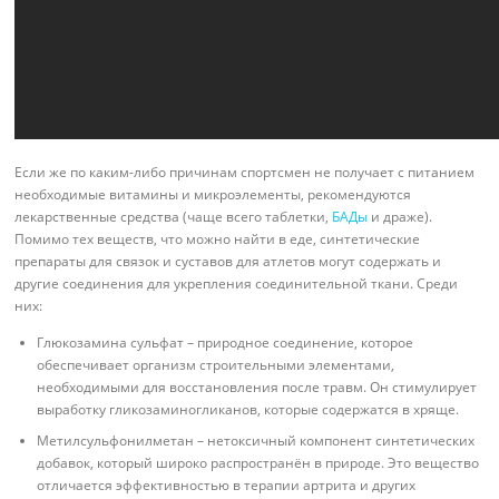
Если же по каким-либо причинам спортсмен не получает с питанием
необходимые витамины и микроэлементы, рекомендуются
лекарственные средства (чаще всего таблетки,
БАДы
и драже).
Помимо тех веществ, что можно найти в еде, синтетические
препараты для связок и суставов для атлетов могут содержать и
другие соединения для укрепления соединительной ткани. Среди
них:
Глюкозамина сульфат – природное соединение, которое
обеспечивает организм строительными элементами,
необходимыми для восстановления после травм. Он стимулирует
выработку гликозаминогликанов, которые содержатся в хряще.
Метилсульфонилметан – нетоксичный компонент синтетических
добавок, который широко распространён в природе. Это вещество
отличается эффективностью в терапии артрита и других