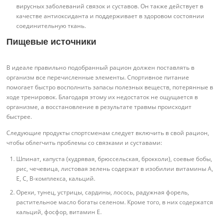
вирусных заболеваний связок и суставов. Он также действует в
качестве антиоксиданта и поддерживает в здоровом состоянии
соединительную ткань.
Пищевые источники
В идеале правильно подобранный рацион должен поставлять в
организм все перечисленные элементы. Спортивное питание
помогает быстро восполнить запасы полезных веществ, потерянные в
ходе тренировок. Благодаря этому их недостаток не ощущается в
организме, а восстановление в результате травмы происходит
быстрее.
Следующие продукты спортсменам следует включить в свой рацион,
чтобы облегчить проблемы со связками и суставами:
Шпинат, капуста (кудрявая, брюссельская, брокколи), соевые бобы,
рис, чечевица, листовая зелень содержат в изобилии витамины A,
E, C, B-комплекса, кальций.
Орехи, тунец, устрицы, сардины, лосось, радужная форель,
растительное масло богаты селеном. Кроме того, в них содержатся
кальций, фосфор, витамин E.