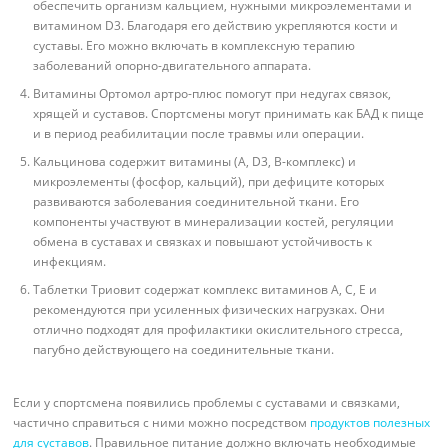
обеспечить организм кальцием, нужными микроэлементами и
витамином D3. Благодаря его действию укрепляются кости и
суставы. Его можно включать в комплексную терапию
заболеваний опорно-двигательного аппарата.
Витамины Ортомол артро-плюс помогут при недугах связок,
хрящей и суставов. Спортсмены могут принимать как БАД к пище
и в период реабилитации после травмы или операции.
Кальцинова содержит витамины (A, D3, B-комплекс) и
микроэлементы (фосфор, кальций), при дефиците которых
развиваются заболевания соединительной ткани. Его
компоненты участвуют в минерализации костей, регуляции
обмена в суставах и связках и повышают устойчивость к
инфекциям.
Таблетки Триовит содержат комплекс витаминов A, C, E и
рекомендуются при усиленных физических нагрузках. Они
отлично подходят для профилактики окислительного стресса,
пагубно действующего на соединительные ткани.
Если у спортсмена появились проблемы с суставами и связками,
частично справиться с ними можно посредством
продуктов полезных
для суставов
. Правильное питание должно включать необходимые